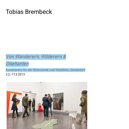
Tobias Brembeck
Von Wanderern, Wilderern &
Dilettanten
Kunstverein für die Rheinlande und Westfalen, Düsseldorf
2.2.-17.2.2013